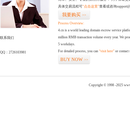
具体交易流程可
“点击这里”
查看或咨询support@
我要购买
>>
Process Overview:
4.cn is a world leading domain escrow service plat
million RMB transaction volume every year. We promi
联系我们
5 workdays.
For detailed process, you can
“visit here”
or contact
QQ：2726103981
BUY NOW
>>
Copyright © 1998 -2025 www