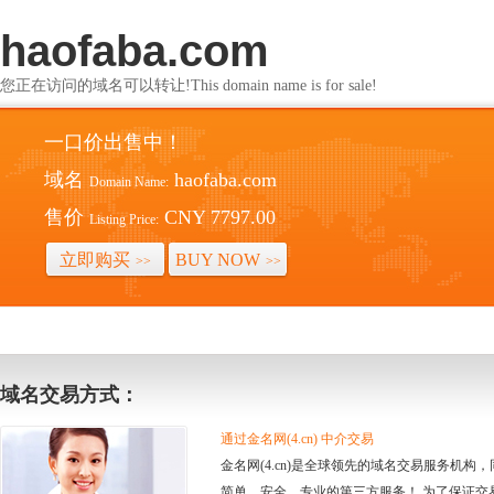
haofaba.com
您正在访问的域名可以转让!This domain name is for sale!
一口价出售中！
域名
haofaba.com
Domain Name:
售价
CNY 7797.00
Listing Price:
立即购买
BUY NOW
>>
>>
域名交易方式：
通过金名网(4.cn) 中介交易
金名网(4.cn)是全球领先的域名交易服务机
简单、安全、专业的第三方服务！ 为了保证交