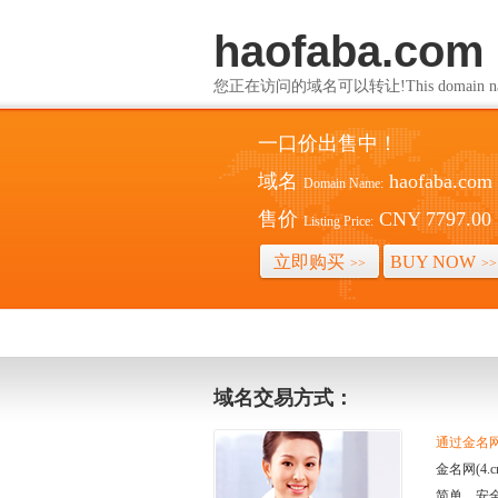
haofaba.com
您正在访问的域名可以转让!This domain name i
一口价出售中！
域名
haofaba.com
Domain Name:
售价
CNY 7797.00
Listing Price:
立即购买
BUY NOW
>>
>>
域名交易方式：
通过金名网(
金名网(4
简单、安