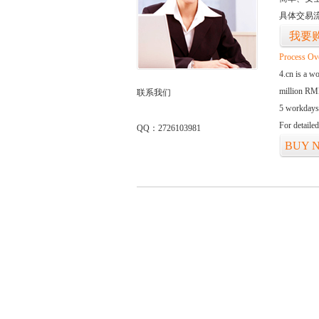
具体交易
我要
Process Ov
4.cn is a w
million RMB
联系我们
5 workdays
For detaile
QQ：2726103981
BUY 