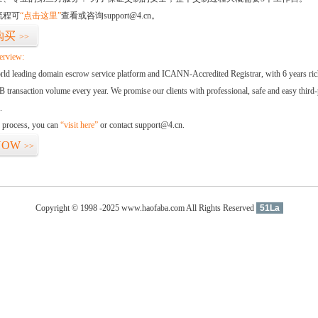
流程可
“点击这里”
查看或咨询support@4.cn。
购买
>>
erview:
orld leading domain escrow service platform and ICANN-Accredited Registrar, with 6 years ri
 transaction volume every year. We promise our clients with professional, safe and easy third-
.
d process, you can
“visit here”
or contact support@4.cn.
NOW
>>
Copyright © 1998 -2025 www.haofaba.com All Rights Reserved
51La